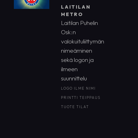
LAITILAN
METRO
Laitilan Puhelin
Osk:n
valokuituliittymän
nimeäminen
sekä logon ja
ilmeen
suunnittelu
LOGO
ILME
NIMI
PRINTTI
TEIPPAUS
TUOTE
TILAT