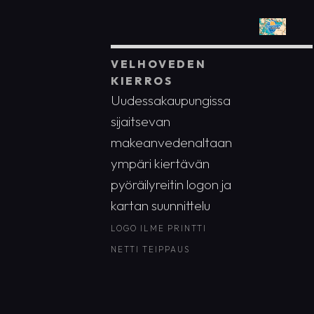
VELHOVEDEN
KIERROS
Uudessakaupungissa
sijaitsevan
makeanvedenaltaan
ympäri kiertävän
pyöräilyreitin logon ja
kartan suunnittelu
LOGO
ILME
PRINTTI
NETTI
TEIPPAUS