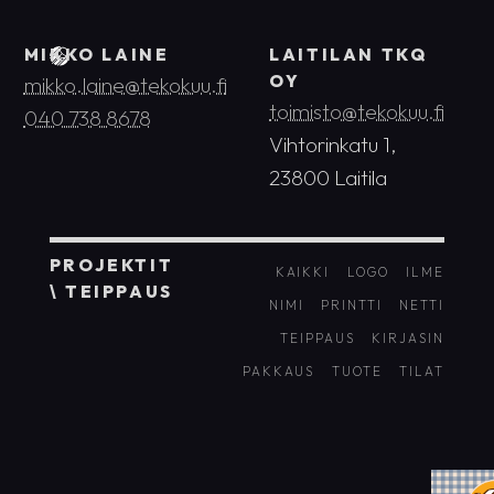
MIKKO LAINE
LAITILAN TKQ
OY
mikko.laine@tekokuu.fi
toimisto@tekokuu.fi
040 738 8678
Vihtorinkatu 1,
23800 Laitila
PROJEKTIT
KAIKKI
LOGO
ILME
\ TEIPPAUS
NIMI
PRINTTI
NETTI
TEIPPAUS
KIRJASIN
PAKKAUS
TUOTE
TILAT