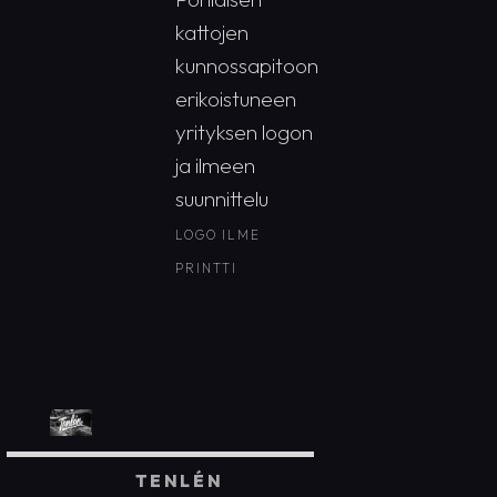
kattojen
kunnossapitoon
erikoistuneen
yrityksen logon
ja ilmeen
suunnittelu
LOGO
ILME
PRINTTI
TENLÉN