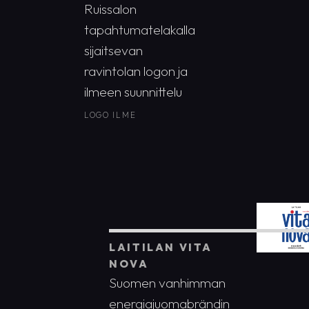
Ruissalon
tapahtumatelakalla
sijaitsevan
ravintolan logon ja
ilmeen suunnittelu
LOGO
ILME
LAITILAN VITA
NOVA
Suomen vanhimman
energiajuomabrändin