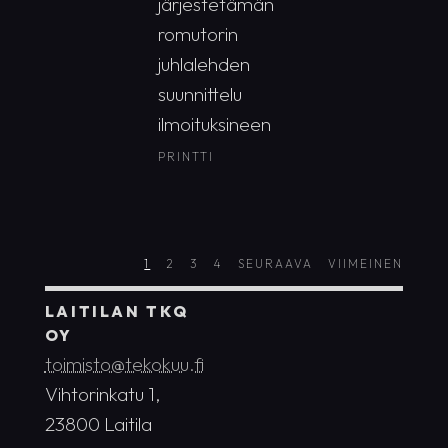
järjestetämän
romutorin
juhlalehden
suunnittelu
ilmoituksineen
PRINTTI
1
2
3
4
SEURAAVA
VIIMEINEN
LAITILAN TKQ
OY
toimisto@tekokuu.fi
Vihtorinkatu 1,
23800 Laitila