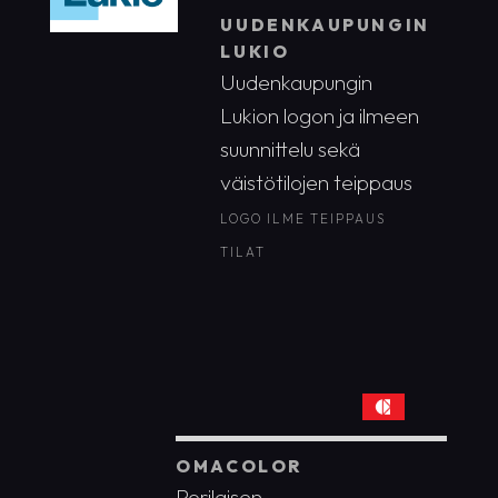
UUDENKAUPUNGIN
LUKIO
Uudenkaupungin
Lukion logon ja ilmeen
suunnittelu sekä
väistötilojen teippaus
LOGO
ILME
TEIPPAUS
TILAT
OMACOLOR
Porilaisen