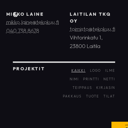
MIKKO LAINE
LAITILAN TKQ
OY
mikko.laine@tekokuu.fi
toimisto@tekokuu.fi
040 738 8678
Vihtorinkatu 1,
23800 Laitila
PROJEKTIT
KAIKKI
LOGO
ILME
NIMI
PRINTTI
NETTI
TEIPPAUS
KIRJASIN
PAKKAUS
TUOTE
TILAT