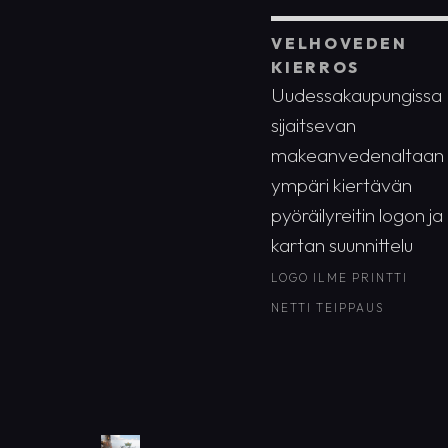
VELHOVEDEN
KIERROS
Uudessakaupungissa
sijaitsevan
makeanvedenaltaan
ympäri kiertävän
pyöräilyreitin logon ja
kartan suunnittelu
LOGO
ILME
PRINTTI
NETTI
TEIPPAUS