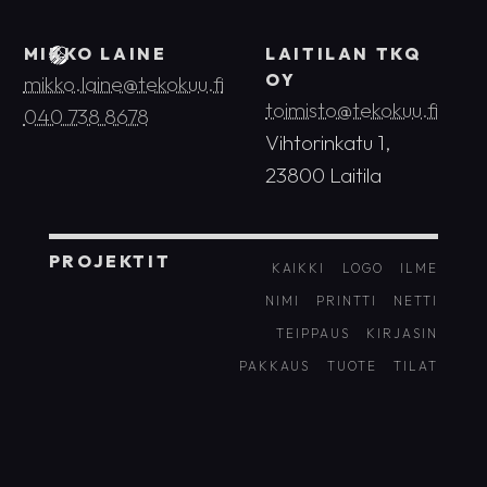
MIKKO LAINE
LAITILAN TKQ
OY
mikko.laine@tekokuu.fi
toimisto@tekokuu.fi
040 738 8678
Vihtorinkatu 1,
23800 Laitila
PROJEKTIT
KAIKKI
LOGO
ILME
NIMI
PRINTTI
NETTI
TEIPPAUS
KIRJASIN
PAKKAUS
TUOTE
TILAT