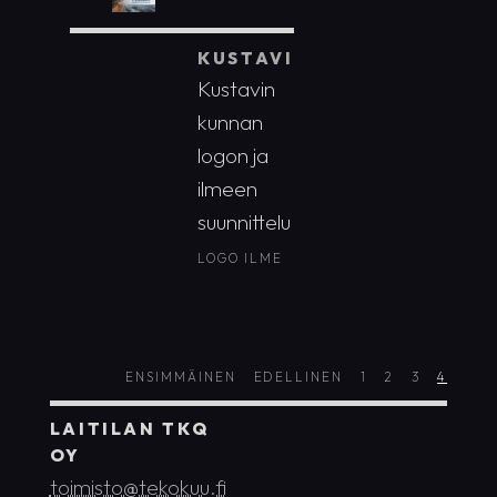
KUSTAVI
Kustavin
kunnan
logon ja
ilmeen
suunnittelu
LOGO
ILME
ENSIMMÄINEN
EDELLINEN
1
2
3
4
LAITILAN TKQ
OY
toimisto@tekokuu.fi